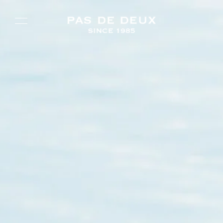
コ
ン
テ
ン
ツ
に
ス
キ
ッ
プ
す
る